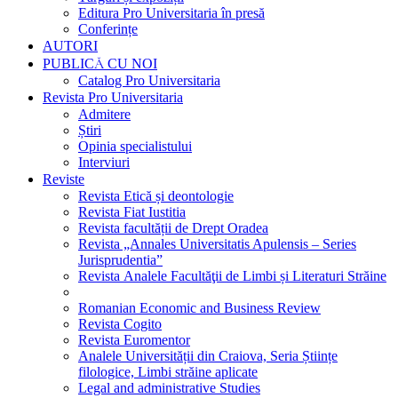
Editura Pro Universitaria în presă
Conferințe
AUTORI
PUBLICĂ CU NOI
Catalog Pro Universitaria
Revista Pro Universitaria
Admitere
Știri
Opinia specialistului
Interviuri
Reviste
Revista Etică și deontologie
Revista Fiat Iustitia
Revista facultății de Drept Oradea
Revista „Annales Universitatis Apulensis – Series
Jurisprudentia”
Revista Analele Facultăţii de Limbi și Literaturi Străine
Romanian Economic and Business Review
Revista Cogito
Revista Euromentor
Analele Universității din Craiova, Seria Științe
filologice, Limbi străine aplicate
Legal and administrative Studies