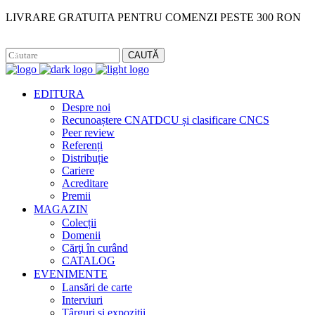
LIVRARE GRATUITA PENTRU COMENZI PESTE 300 RON
Facebook
Instagram
CAUTĂ
EDITURA
Despre noi
Recunoaștere CNATDCU și clasificare CNCS
Peer review
Referenți
Distribuție
Cariere
Acreditare
Premii
MAGAZIN
Colecții
Domenii
Cărţi în curând
CATALOG
EVENIMENTE
Lansări de carte
Interviuri
Târguri și expoziții