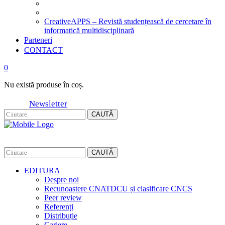
CreativeAPPS – Revistă studențească de cercetare în
informatică multidisciplinară
Parteneri
CONTACT
0
Nu există produse în coș.
Newsletter
CAUTĂ
CAUTĂ
EDITURA
Despre noi
Recunoaștere CNATDCU și clasificare CNCS
Peer review
Referenți
Distribuție
Cariere