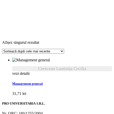
Afișez singurul rezultat
Crencean Luminița Cecilia
vezi detalii
Management general
31,71
lei
PRO UNIVERSITARIA S.R.L.
Nr. ORC: J40/1255/2004