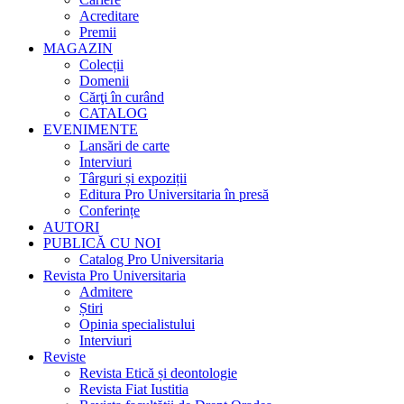
Acreditare
Premii
MAGAZIN
Colecții
Domenii
Cărţi în curând
CATALOG
EVENIMENTE
Lansări de carte
Interviuri
Târguri și expoziții
Editura Pro Universitaria în presă
Conferințe
AUTORI
PUBLICĂ CU NOI
Catalog Pro Universitaria
Revista Pro Universitaria
Admitere
Știri
Opinia specialistului
Interviuri
Reviste
Revista Etică și deontologie
Revista Fiat Iustitia