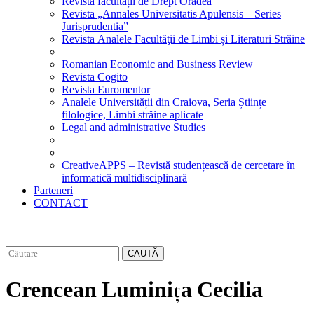
Revista facultății de Drept Oradea
Revista „Annales Universitatis Apulensis – Series
Jurisprudentia”
Revista Analele Facultăţii de Limbi și Literaturi Străine
Romanian Economic and Business Review
Revista Cogito
Revista Euromentor
Analele Universității din Craiova, Seria Științe
filologice, Limbi străine aplicate
Legal and administrative Studies
CreativeAPPS – Revistă studențească de cercetare în
informatică multidisciplinară
Parteneri
CONTACT
CAUTĂ
Crencean Luminița Cecilia