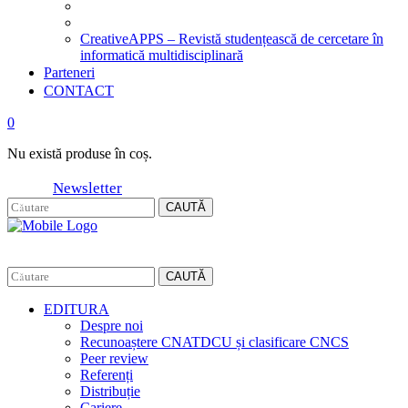
CreativeAPPS – Revistă studențească de cercetare în
informatică multidisciplinară
Parteneri
CONTACT
0
Nu există produse în coș.
Newsletter
CAUTĂ
CAUTĂ
EDITURA
Despre noi
Recunoaștere CNATDCU și clasificare CNCS
Peer review
Referenți
Distribuție
Cariere