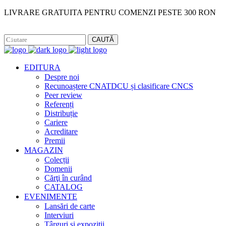
LIVRARE GRATUITA PENTRU COMENZI PESTE 300 RON
Facebook
Instagram
CAUTĂ
EDITURA
Despre noi
Recunoaștere CNATDCU și clasificare CNCS
Peer review
Referenți
Distribuție
Cariere
Acreditare
Premii
MAGAZIN
Colecții
Domenii
Cărţi în curând
CATALOG
EVENIMENTE
Lansări de carte
Interviuri
Târguri și expoziții