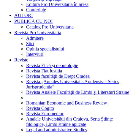
Editura Pro Universitaria în presă
Conferințe
AUTORI
PUBLICĂ CU NOI
Catalog Pro Universitaria
Revista Pro Universitaria
Admitere
Știri
Opinia specialistului
Interviuri
Reviste
Revista Etică și deontologie
Revista Fiat Iustitia
Revista facultății de Drept Oradea
Revista „Annales Universitatis Apulensis – Series
Jurisprudentia”
Revista Analele Facultăţii de Limbi și Literaturi Străine
Romanian Economic and Business Review
Revista Cogito
Revista Euromentor
Analele Universității din Craiova, Seria Științe
filologice, Limbi străine aplicate
Legal and administrative Studies