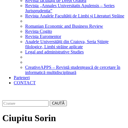
Revista facultății de Drept Oradea
Revista „Annales Universitatis Apulensis – Series
Jurisprudentia”
Revista Analele Facultăţii de Limbi și Literaturi Străine
Romanian Economic and Business Review
Revista Cogito
Revista Euromentor
Analele Universității din Craiova, Seria Științe
filologice, Limbi străine aplicate
Legal and administrative Studies
CreativeAPPS – Revistă studențească de cercetare în
informatică multidisciplinară
Parteneri
CONTACT
CAUTĂ
Ciupitu Sorin