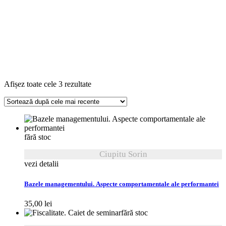
Sortat
Afișez toate cele 3 rezultate
după
cele
mai
recente
fără stoc
Ciupitu Sorin
vezi detalii
Bazele managementului. Aspecte comportamentale ale performantei
35,00
lei
fără stoc