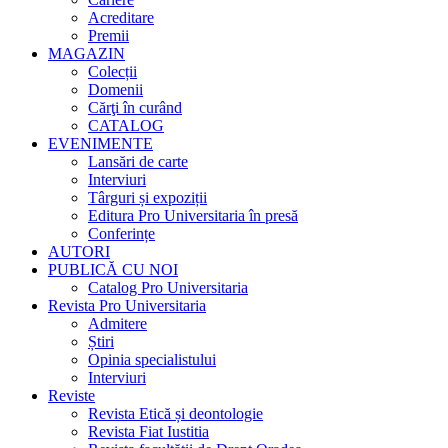
Acreditare
Premii
MAGAZIN
Colecții
Domenii
Cărţi în curând
CATALOG
EVENIMENTE
Lansări de carte
Interviuri
Târguri și expoziții
Editura Pro Universitaria în presă
Conferințe
AUTORI
PUBLICĂ CU NOI
Catalog Pro Universitaria
Revista Pro Universitaria
Admitere
Știri
Opinia specialistului
Interviuri
Reviste
Revista Etică și deontologie
Revista Fiat Iustitia