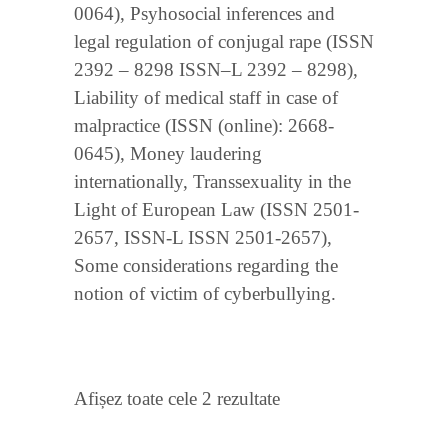
0064), Psyhosocial inferences and
legal regulation of conjugal rape (ISSN
2392 – 8298 ISSN–L 2392 – 8298),
Liability of medical staff in case of
malpractice (ISSN (online): 2668-
0645), Money laudering
internationally, Transsexuality in the
Light of European Law (ISSN 2501-
2657, ISSN-L ISSN 2501-2657),
Some considerations regarding the
notion of victim of cyberbullying.
Sortat
Afișez toate cele 2 rezultate
după