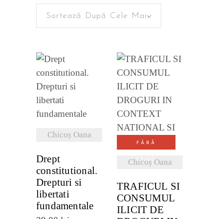
Sortează După Cele Mai Recente
cele
mai
recente
VEZI
VEZI
DETALII
DETALII
Chicoș Oana
FĂRĂ
Drept
STOC
Chicoș Oana
constitutional.
Drepturi si
TRAFICUL SI
libertati
CONSUMUL
fundamentale
ILICIT DE