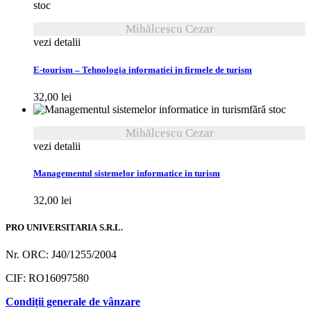
stoc
Mihălcescu Cezar
vezi detalii
E-tourism – Tehnologia informatiei in firmele de turism
32,00
lei
fără stoc
Mihălcescu Cezar
vezi detalii
Managementul sistemelor informatice in turism
32,00
lei
PRO UNIVERSITARIA S.R.L.
Nr. ORC: J40/1255/2004
CIF: RO16097580
Condiții generale de vânzare