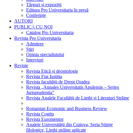
Târguri și expoziții
Editura Pro Universitaria în presă
Conferințe
AUTORI
PUBLICĂ CU NOI
Catalog Pro Universitaria
Revista Pro Universitaria
Admitere
Știri
Opinia specialistului
Interviuri
Reviste
Revista Etică și deontologie
Revista Fiat Iustitia
Revista facultății de Drept Oradea
Revista „Annales Universitatis Apulensis – Series
Jurisprudentia”
Revista Analele Facultăţii de Limbi și Literaturi Străine
Romanian Economic and Business Review
Revista Cogito
Revista Euromentor
Analele Universității din Craiova, Seria Științe
filologice, Limbi străine aplicate