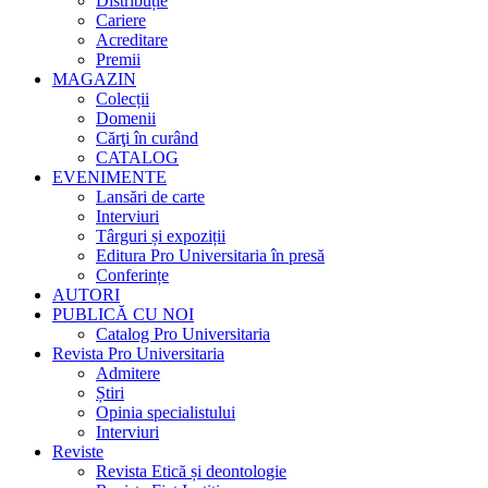
Distribuție
Cariere
Acreditare
Premii
MAGAZIN
Colecții
Domenii
Cărţi în curând
CATALOG
EVENIMENTE
Lansări de carte
Interviuri
Târguri și expoziții
Editura Pro Universitaria în presă
Conferințe
AUTORI
PUBLICĂ CU NOI
Catalog Pro Universitaria
Revista Pro Universitaria
Admitere
Știri
Opinia specialistului
Interviuri
Reviste
Revista Etică și deontologie