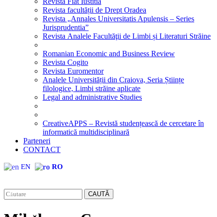
Revista Fiat Iustitia
Revista facultății de Drept Oradea
Revista „Annales Universitatis Apulensis – Series
Jurisprudentia”
Revista Analele Facultăţii de Limbi și Literaturi Străine
Romanian Economic and Business Review
Revista Cogito
Revista Euromentor
Analele Universității din Craiova, Seria Științe
filologice, Limbi străine aplicate
Legal and administrative Studies
CreativeAPPS – Revistă studențească de cercetare în
informatică multidisciplinară
Parteneri
CONTACT
EN
RO
CAUTĂ