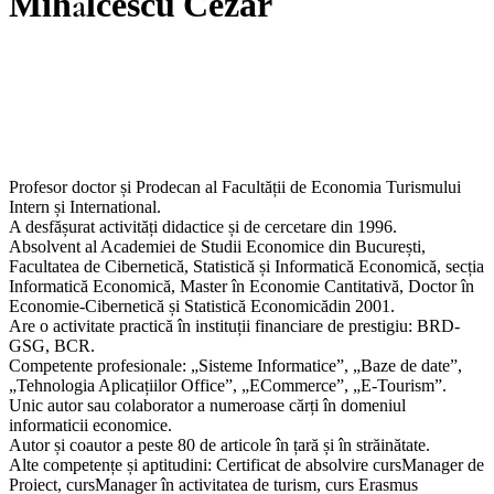
Mihălcescu Cezar
Profesor doctor și Prodecan al Facultății de Economia Turismului
Intern și International.
A desfășurat activități didactice și de cercetare din 1996.
Absolvent al Academiei de Studii Economice din București,
Facultatea de Cibernetică, Statistică și Informatică Economică, secția
Informatică Economică, Master în Economie Cantitativă, Doctor în
Economie-Cibernetică și Statistică Economicădin 2001.
Are o activitate practică în instituții financiare de prestigiu: BRD-
GSG, BCR.
Competente profesionale: „Sisteme Informatice”, „Baze de date”,
„Tehnologia Aplicațiilor Office”, „ECommerce”, „E-Tourism”.
Unic autor sau colaborator a numeroase cărți în domeniul
informaticii economice.
Autor și coautor a peste 80 de articole în țară și în străinătate.
Alte competențe și aptitudini: Certificat de absolvire cursManager de
Proiect, cursManager în activitatea de turism, curs Erasmus