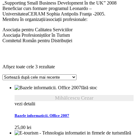
„Supporting Small Business Development în the UK” 2008
Beneficiar curs formare programul Leonardo –
UniversitateaCERAM Sophia Antipolis Franţa -2005.
Membru în organizații/asociații profesionale:
Asociația pentru Calitatea Serviciilor
Asociația Profesioniștilor în Turism
Comitetul Român pentru Distribuției
Sortat
Afișez toate cele 3 rezultate
după
cele
mai
fără stoc
recente
Mihălcescu Cezar
vezi detalii
Bazele informaticii. Office 2007
25,00
lei
fără