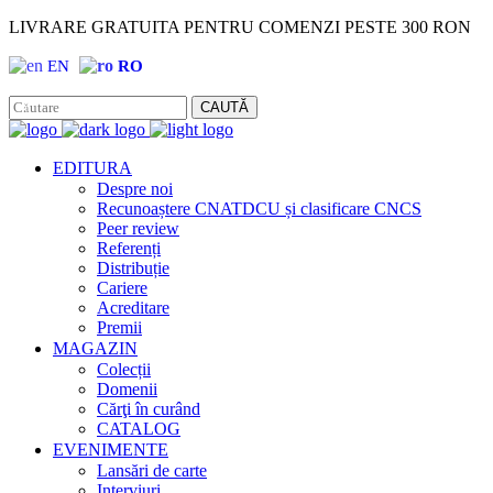
LIVRARE GRATUITA PENTRU COMENZI PESTE 300 RON
EN
RO
Facebook
Instagram
CAUTĂ
EDITURA
Despre noi
Recunoaștere CNATDCU și clasificare CNCS
Peer review
Referenți
Distribuție
Cariere
Acreditare
Premii
MAGAZIN
Colecții
Domenii
Cărţi în curând
CATALOG
EVENIMENTE
Lansări de carte
Interviuri