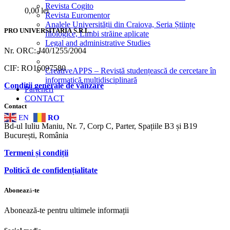
Revista Cogito
0,00
lei
Revista Euromentor
Analele Universității din Craiova, Seria Științe
PRO UNIVERSITARIA S.R.L.
filologice, Limbi străine aplicate
Legal and administrative Studies
Nr. ORC: J40/1255/2004
CIF: RO16097580
CreativeAPPS – Revistă studențească de cercetare în
informatică multidisciplinară
Condiții generale de vânzare
Parteneri
CONTACT
Contact
EN
RO
Bd-ul Iuliu Maniu, Nr. 7, Corp C, Parter, Spațiile B3 și B19
București, România
Termeni și condiții
Politică de confidențialitate
Abonează-te
Abonează-te pentru ultimele informații