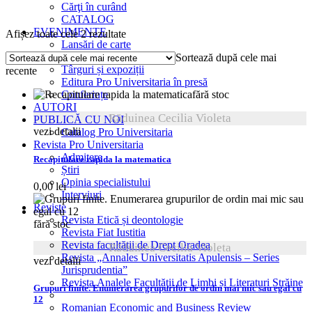
Cărţi în curând
CATALOG
EVENIMENTE
Sortat
Afișez toate cele 2 rezultate
Lansări de carte
după
Interviuri
Sortează după cele mai
cele
Târguri și expoziții
recente
mai
Editura Pro Universitaria în presă
recente
Conferințe
fără stoc
AUTORI
Răduinea Cecilia Violeta
PUBLICĂ CU NOI
vezi detalii
Catalog Pro Universitaria
Revista Pro Universitaria
Admitere
Recapitulare rapida la matematica
Știri
Opinia specialistului
0,00
lei
Interviuri
Reviste
Revista Etică și deontologie
fără stoc
Revista Fiat Iustitia
Revista facultății de Drept Oradea
Răduinea Cecilia Violeta
Revista „Annales Universitatis Apulensis – Series
vezi detalii
Jurisprudentia”
Revista Analele Facultăţii de Limbi și Literaturi Străine
Grupuri finite. Enumerarea grupurilor de ordin mai mic sau egal cu
12
Romanian Economic and Business Review