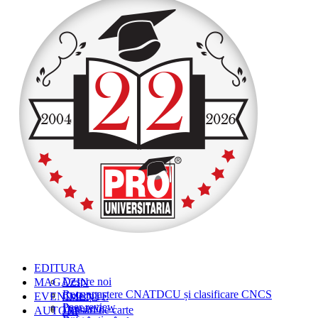
EDITURA
MAGAZIN
Despre noi
Recunoaștere CNATDCU și clasificare CNCS
EVENIMENTE
Colecții
Peer review
Domenii
AUTORI
Lansări de carte