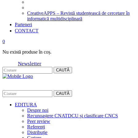
CreativeAPPS – Revistă studențească de cercetare în
informatică multidisciplinară
Parteneri
CONTACT
0
Nu există produse în coș.
Newsletter
CAUTĂ
CAUTĂ
EDITURA
Despre noi
Recunoaștere CNATDCU și clasificare CNCS
Peer review
Referenți
Distribuție
Cariere