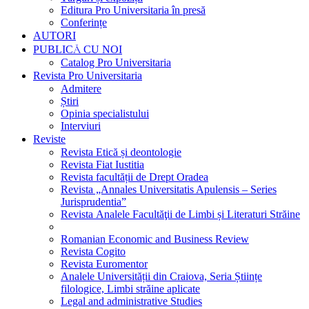
Editura Pro Universitaria în presă
Conferințe
AUTORI
PUBLICĂ CU NOI
Catalog Pro Universitaria
Revista Pro Universitaria
Admitere
Știri
Opinia specialistului
Interviuri
Reviste
Revista Etică și deontologie
Revista Fiat Iustitia
Revista facultății de Drept Oradea
Revista „Annales Universitatis Apulensis – Series
Jurisprudentia”
Revista Analele Facultăţii de Limbi și Literaturi Străine
Romanian Economic and Business Review
Revista Cogito
Revista Euromentor
Analele Universității din Craiova, Seria Științe
filologice, Limbi străine aplicate
Legal and administrative Studies