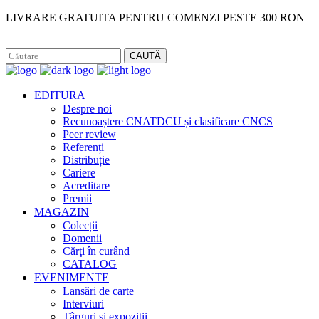
LIVRARE GRATUITA PENTRU COMENZI PESTE 300 RON
Facebook
Instagram
CAUTĂ
EDITURA
Despre noi
Recunoaștere CNATDCU și clasificare CNCS
Peer review
Referenți
Distribuție
Cariere
Acreditare
Premii
MAGAZIN
Colecții
Domenii
Cărţi în curând
CATALOG
EVENIMENTE
Lansări de carte
Interviuri
Târguri și expoziții