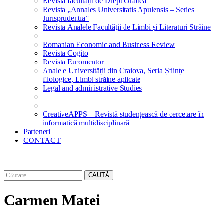
Revista facultății de Drept Oradea
Revista „Annales Universitatis Apulensis – Series
Jurisprudentia”
Revista Analele Facultăţii de Limbi și Literaturi Străine
Romanian Economic and Business Review
Revista Cogito
Revista Euromentor
Analele Universității din Craiova, Seria Științe
filologice, Limbi străine aplicate
Legal and administrative Studies
CreativeAPPS – Revistă studențească de cercetare în
informatică multidisciplinară
Parteneri
CONTACT
CAUTĂ
Carmen Matei