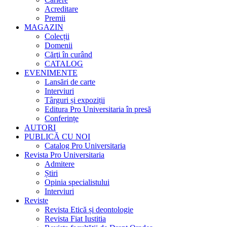
Acreditare
Premii
MAGAZIN
Colecții
Domenii
Cărţi în curând
CATALOG
EVENIMENTE
Lansări de carte
Interviuri
Târguri și expoziții
Editura Pro Universitaria în presă
Conferințe
AUTORI
PUBLICĂ CU NOI
Catalog Pro Universitaria
Revista Pro Universitaria
Admitere
Știri
Opinia specialistului
Interviuri
Reviste
Revista Etică și deontologie
Revista Fiat Iustitia