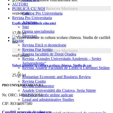
AUTORI
Butucea Marioara
PUBLICĂ CU NOI
vezi detalii
Catalog Pro Universitaria
Revista Pro Universitaria
Admitere
Explicatia in stiintele educatiei
Știri
Opinia specialistului
17,00
lei
Interviuri
fără
Reviste
stoc
Revista Etică și deontologie
Revista Fiat Iustitia
Butucea Marioara
Revista facultății de Drept Oradea
vezi detalii
Revista „Annales Universitatis Apulensis – Series
Jurisprudentia”
Valori asumate in cultura scolara chineza. Studiu de caz
Revista Analele Facultăţii de Limbi și Literaturi Străine
25,00
lei
Romanian Economic and Business Review
Revista Cogito
PRO UNIVERSITARIA S.R.L.
Revista Euromentor
Analele Universității din Craiova, Seria Științe
Nr. ORC: J40/1255/2004
filologice, Limbi străine aplicate
Legal and administrative Studies
CIF: RO16097580
Condiții generale de vânzare