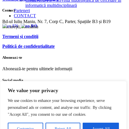
CreativeAPPS – Revistă studențească de cercetare în
informatică multidisciplinară
Contact
Parteneri
CONTACT
Bd-ul Iuliu Maniu, Nr. 7, Corp C, Parter, Spațiile B3 și B19
EN
RO
București, România
Termeni și condiții
Politică de confidențialitate
Abonează-te
Abonează-te pentru ultimele informații
Social media
We value your privacy
Facebook
Youtube
Instagram
We use cookies to enhance your browsing experience, serve
personalised ads or content, and analyse our traffic. By clicking
"Accept All", you consent to our use of cookies.
Copyright © 2004 – 2023 Editura acreditată CNCS | CNATDCU
Pro Universitaria. Toate drepturile rezervate.
Termeni si Condiţii
Customise
Reject All
Accept All