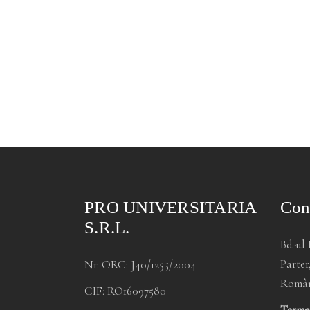
PRO UNIVERSITARIA
Con
S.R.L.
Bd-ul 
Parter
Nr. ORC: J40/1255/2004
Româ
CIF: RO16097580
Termen