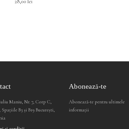
28,00
lei
tact
Abonează-te
Iuliu Maniu, Nr. 7, Corp C,
Abonează-te pentru ultimele
, Spațiile B3 și B19 București,
informații
nia
i și condiții