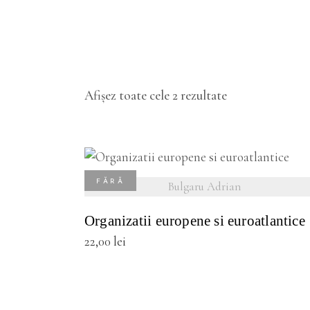
Sortat
Afișez toate cele 2 rezultate
după
cele
vezi detalii
FĂRĂ
Bulgaru Adrian
mai
STOC
Organizatii europene si euroatlantice
recente
22,00
lei