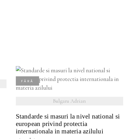
FĂRĂ
vezi detalii
STOC
Bulgaru Adrian
Standarde si masuri la nivel national si
european privind protectia
internationala in materia azilului