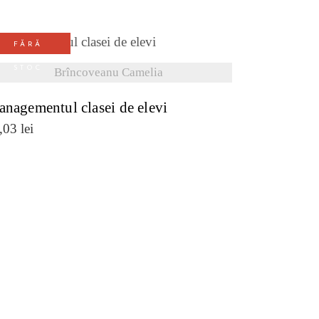
FĂRĂ
VEZI DETALII
STOC
Brîncoveanu Camelia
nagementul clasei de elevi
,03
lei