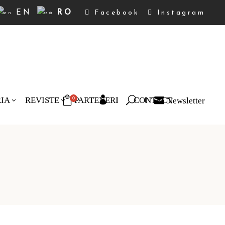
EN
RO
Facebook
Instagram
RIA
REVISTE
PARTENERI
CONTACT
Newsletter
0
duse în coș.