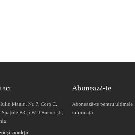
tact
Abonează-te
Iuliu Maniu, Nr. 7, Corp C,
Abonează-te pentru ultimele
, Spațiile B3 și B19 București,
informații
nia
i și condiții