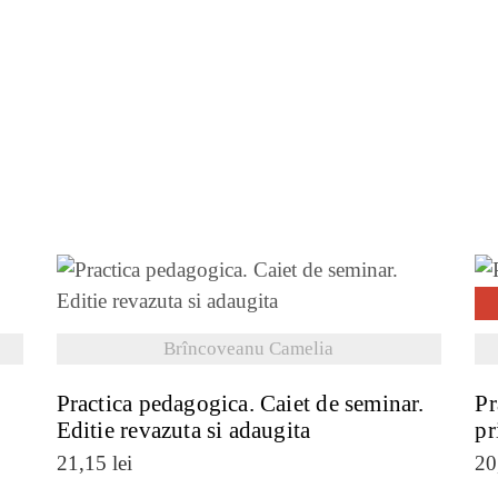
VEZI DETALII
Brîncoveanu Camelia
Practica pedagogica. Caiet de seminar.
Pr
Editie revazuta si adaugita
pr
21,15
lei
20