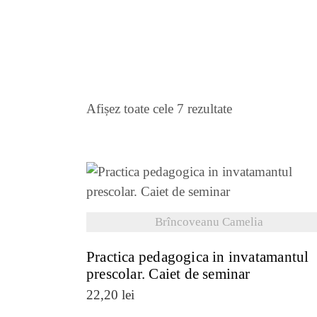
Sortat
Afișez toate cele 7 rezultate
după
cele
VEZI DETALII
mai
Brîncoveanu Camelia
recente
Practica pedagogica in invatamantul
prescolar. Caiet de seminar
22,20
lei