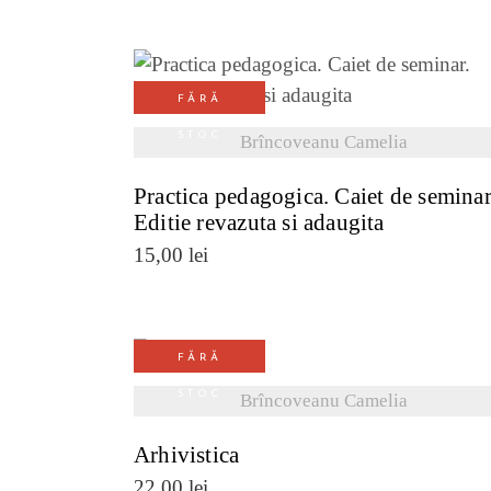
FĂRĂ
VEZI DETALII
STOC
Brîncoveanu Camelia
Practica pedagogica. Caiet de seminar
Editie revazuta si adaugita
15,00
lei
FĂRĂ
VEZI DETALII
STOC
Brîncoveanu Camelia
Arhivistica
22,00
lei