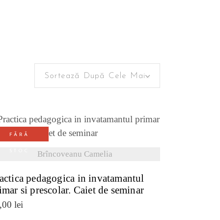
Sortează După Cele Mai Recente
FĂRĂ
VEZI DETALII
STOC
Brîncoveanu Camelia
actica pedagogica in invatamantul
imar si prescolar. Caiet de seminar
,00
lei