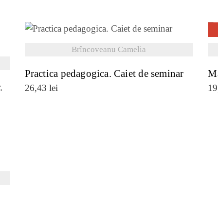
VEZI DETALII
Brîncoveanu Camelia
Practica pedagogica. Caiet de seminar
Ma
.
26,43
lei
19