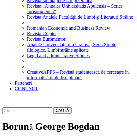
Revista facultății de Drept Oradea
Revista „Annales Universitatis Apulensis – Series
Jurisprudentia”
Revista Analele Facultăţii de Limbi și Literaturi Străine
Romanian Economic and Business Review
Revista Cogito
Revista Euromentor
Analele Universității din Craiova, Seria Științe
filologice, Limbi străine aplicate
Legal and administrative Studies
CreativeAPPS – Revistă studențească de cercetare în
informatică multidisciplinară
Parteneri
CONTACT
CAUTĂ
Borună George Bogdan