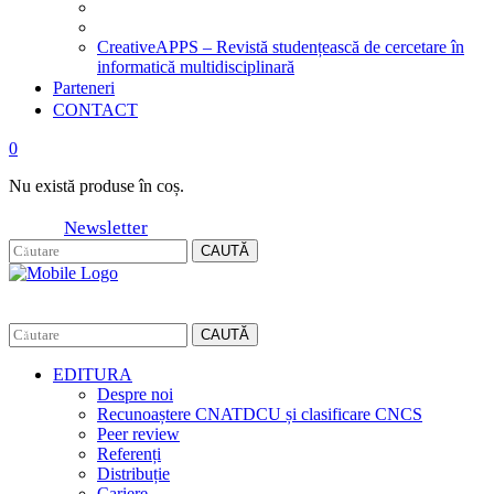
CreativeAPPS – Revistă studențească de cercetare în
informatică multidisciplinară
Parteneri
CONTACT
0
Nu există produse în coș.
Newsletter
CAUTĂ
CAUTĂ
EDITURA
Despre noi
Recunoaștere CNATDCU și clasificare CNCS
Peer review
Referenți
Distribuție
Cariere