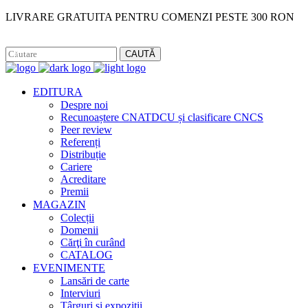
LIVRARE GRATUITA PENTRU COMENZI PESTE 300 RON
Facebook
Instagram
CAUTĂ
EDITURA
Despre noi
Recunoaștere CNATDCU și clasificare CNCS
Peer review
Referenți
Distribuție
Cariere
Acreditare
Premii
MAGAZIN
Colecții
Domenii
Cărţi în curând
CATALOG
EVENIMENTE
Lansări de carte
Interviuri
Târguri și expoziții