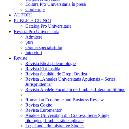
Editura Pro Universitaria în presă
Conferințe
AUTORI
PUBLICĂ CU NOI
Catalog Pro Universitaria
Revista Pro Universitaria
Admitere
Știri
Opinia specialistului
Interviuri
Reviste
Revista Etică și deontologie
Revista Fiat Iustitia
Revista facultății de Drept Oradea
Revista „Annales Universitatis Apulensis – Series
Jurisprudentia”
Revista Analele Facultăţii de Limbi și Literaturi Străine
Romanian Economic and Business Review
Revista Cogito
Revista Euromentor
Analele Universității din Craiova, Seria Științe
filologice, Limbi străine aplicate
Legal and administrative Studies