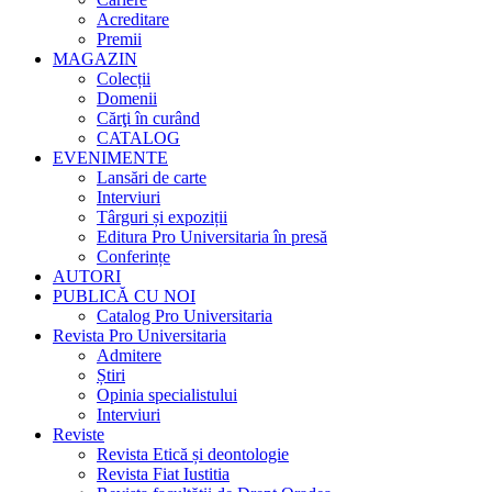
Acreditare
Premii
MAGAZIN
Colecții
Domenii
Cărţi în curând
CATALOG
EVENIMENTE
Lansări de carte
Interviuri
Târguri și expoziții
Editura Pro Universitaria în presă
Conferințe
AUTORI
PUBLICĂ CU NOI
Catalog Pro Universitaria
Revista Pro Universitaria
Admitere
Știri
Opinia specialistului
Interviuri
Reviste
Revista Etică și deontologie
Revista Fiat Iustitia