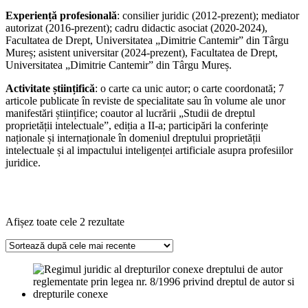
Experiență profesională
: consilier juridic (2012-prezent); mediator
autorizat (2016-prezent); cadru didactic asociat (2020-2024),
Facultatea de Drept, Universitatea „Dimitrie Cantemir” din Târgu
Mureș; asistent universitar (2024-prezent), Facultatea de Drept,
Universitatea „Dimitrie Cantemir” din Târgu Mureș.
Activitate științifică
: o carte ca unic autor; o carte coordonată; 7
articole publicate în reviste de specialitate sau în volume ale unor
manifestări științifice; coautor al lucrării „Studii de dreptul
proprietății intelectuale”, ediția a II-a; participări la conferințe
naționale și internaționale în domeniul dreptului proprietății
intelectuale și al impactului inteligenței artificiale asupra profesiilor
juridice.
Sortat
Afișez toate cele 2 rezultate
după
cele
mai
recente