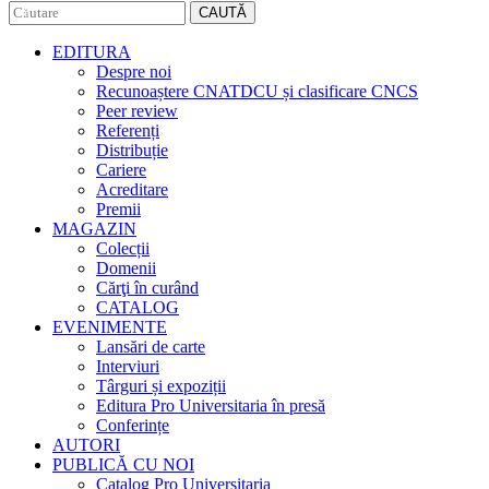
CAUTĂ
EDITURA
Despre noi
Recunoaștere CNATDCU și clasificare CNCS
Peer review
Referenți
Distribuție
Cariere
Acreditare
Premii
MAGAZIN
Colecții
Domenii
Cărţi în curând
CATALOG
EVENIMENTE
Lansări de carte
Interviuri
Târguri și expoziții
Editura Pro Universitaria în presă
Conferințe
AUTORI
PUBLICĂ CU NOI
Catalog Pro Universitaria