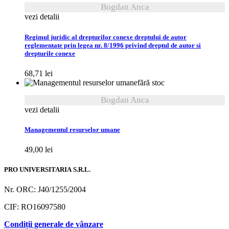
Bogdan Anca
vezi detalii
Regimul juridic al drepturilor conexe dreptului de autor
reglementate prin legea nr. 8/1996 privind dreptul de autor si
drepturile conexe
68,71
lei
fără stoc
Bogdan Anca
vezi detalii
Managementul resurselor umane
49,00
lei
PRO UNIVERSITARIA S.R.L.
Nr. ORC: J40/1255/2004
CIF: RO16097580
Condiții generale de vânzare