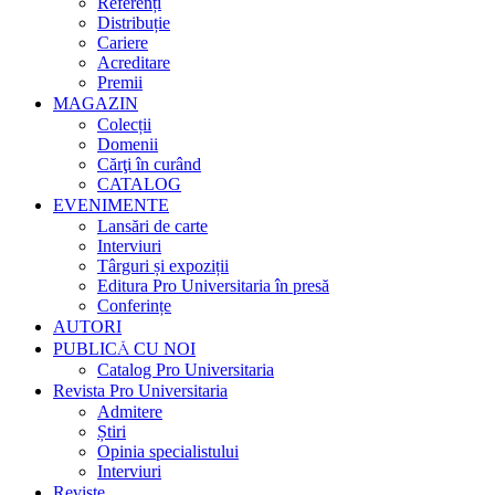
Referenți
Distribuție
Cariere
Acreditare
Premii
MAGAZIN
Colecții
Domenii
Cărţi în curând
CATALOG
EVENIMENTE
Lansări de carte
Interviuri
Târguri și expoziții
Editura Pro Universitaria în presă
Conferințe
AUTORI
PUBLICĂ CU NOI
Catalog Pro Universitaria
Revista Pro Universitaria
Admitere
Știri
Opinia specialistului
Interviuri
Reviste