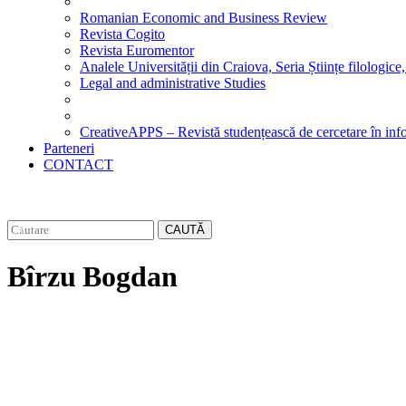
Romanian Economic and Business Review
Revista Cogito
Revista Euromentor
Analele Universității din Craiova, Seria Științe filologice,
Legal and administrative Studies
CreativeAPPS – Revistă studențească de cercetare în info
Parteneri
CONTACT
CAUTĂ
Bîrzu Bogdan