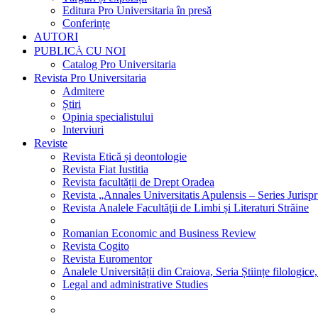
Editura Pro Universitaria în presă
Conferințe
AUTORI
PUBLICĂ CU NOI
Catalog Pro Universitaria
Revista Pro Universitaria
Admitere
Știri
Opinia specialistului
Interviuri
Reviste
Revista Etică și deontologie
Revista Fiat Iustitia
Revista facultății de Drept Oradea
Revista „Annales Universitatis Apulensis – Series Jurisp
Revista Analele Facultăţii de Limbi și Literaturi Străine
Romanian Economic and Business Review
Revista Cogito
Revista Euromentor
Analele Universității din Craiova, Seria Științe filologice,
Legal and administrative Studies