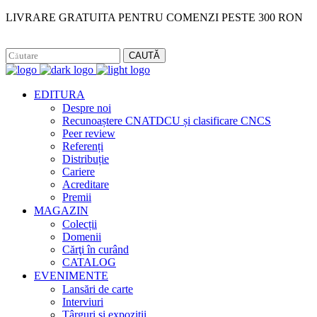
LIVRARE GRATUITA PENTRU COMENZI PESTE 300 RON
Facebook
Instagram
CAUTĂ
EDITURA
Despre noi
Recunoaștere CNATDCU și clasificare CNCS
Peer review
Referenți
Distribuție
Cariere
Acreditare
Premii
MAGAZIN
Colecții
Domenii
Cărţi în curând
CATALOG
EVENIMENTE
Lansări de carte
Interviuri
Târguri și expoziții