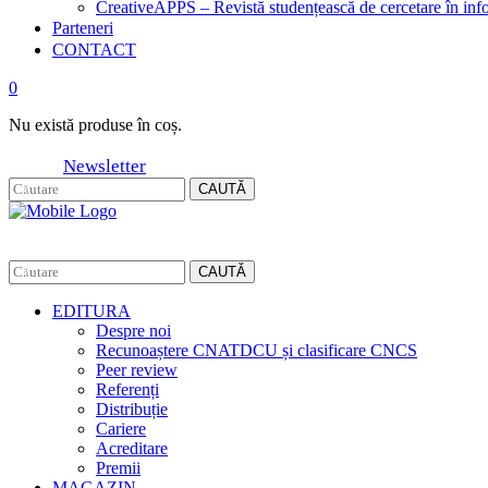
CreativeAPPS – Revistă studențească de cercetare în info
Parteneri
CONTACT
0
Nu există produse în coș.
Newsletter
CAUTĂ
CAUTĂ
EDITURA
Despre noi
Recunoaștere CNATDCU și clasificare CNCS
Peer review
Referenți
Distribuție
Cariere
Acreditare
Premii
MAGAZIN