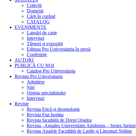
Colecții
Domenii
Cărţi în curând
CATALOG
EVENIMENTE
Lansări de carte
Interviuri
Târguri și expoziții
Editura Pro Universitaria în presă
Conferințe
AUTORI
PUBLICĂ CU NOI
Catalog Pro Universitaria
Revista Pro Universitaria
Admitere
Știri
Opinia specialistului
Interviuri
Reviste
Revista Etică și deontologie
Revista Fiat Iustitia
Revista facultății de Drept Oradea
Revista „Annales Universitatis Apulensis – Series Jurisp
Revista Analele Facultăţii de Limbi și Literaturi Străine