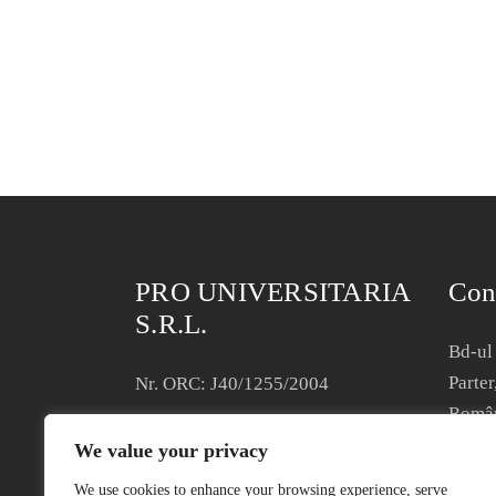
PRO UNIVERSITARIA
Con
S.R.L.
Bd-ul 
Parter
Nr. ORC: J40/1255/2004
Româ
CIF: RO16097580
We value your privacy
Termen
Condiții generale de vânzare
We use cookies to enhance your browsing experience, serve