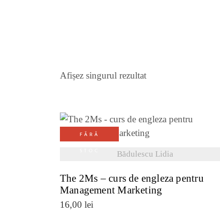
Afișez singurul rezultat
FĂRĂ
VEZI DETALII
STOC
Bădulescu Lidia
The 2Ms – curs de engleza pentru
Management Marketing
16,00
lei