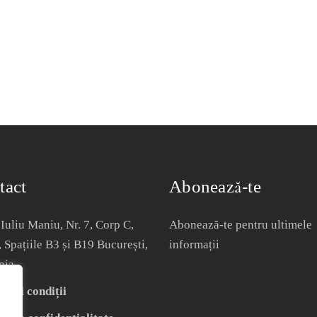
tact
Abonează-te
Iuliu Maniu, Nr. 7, Corp C,
Abonează-te pentru ultimele
, Spațiile B3 și B19 București,
informații
nia
i și condiții