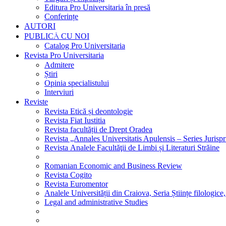
Editura Pro Universitaria în presă
Conferințe
AUTORI
PUBLICĂ CU NOI
Catalog Pro Universitaria
Revista Pro Universitaria
Admitere
Știri
Opinia specialistului
Interviuri
Reviste
Revista Etică și deontologie
Revista Fiat Iustitia
Revista facultății de Drept Oradea
Revista „Annales Universitatis Apulensis – Series Jurisp
Revista Analele Facultăţii de Limbi și Literaturi Străine
Romanian Economic and Business Review
Revista Cogito
Revista Euromentor
Analele Universității din Craiova, Seria Științe filologice,
Legal and administrative Studies