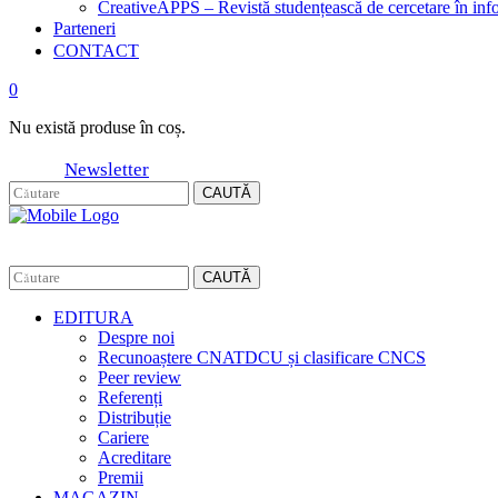
CreativeAPPS – Revistă studențească de cercetare în info
Parteneri
CONTACT
0
Nu există produse în coș.
Newsletter
CAUTĂ
CAUTĂ
EDITURA
Despre noi
Recunoaștere CNATDCU și clasificare CNCS
Peer review
Referenți
Distribuție
Cariere
Acreditare
Premii
MAGAZIN