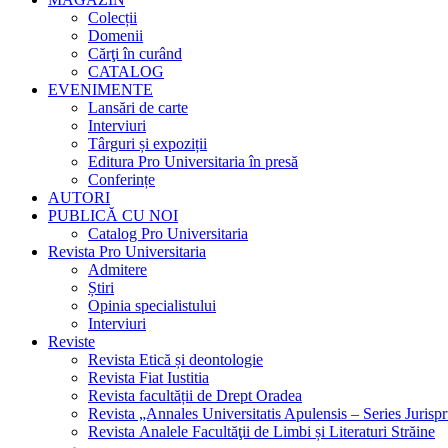
Colecții
Domenii
Cărţi în curând
CATALOG
EVENIMENTE
Lansări de carte
Interviuri
Târguri și expoziții
Editura Pro Universitaria în presă
Conferințe
AUTORI
PUBLICĂ CU NOI
Catalog Pro Universitaria
Revista Pro Universitaria
Admitere
Știri
Opinia specialistului
Interviuri
Reviste
Revista Etică și deontologie
Revista Fiat Iustitia
Revista facultății de Drept Oradea
Revista „Annales Universitatis Apulensis – Series Jurisp
Revista Analele Facultăţii de Limbi și Literaturi Străine