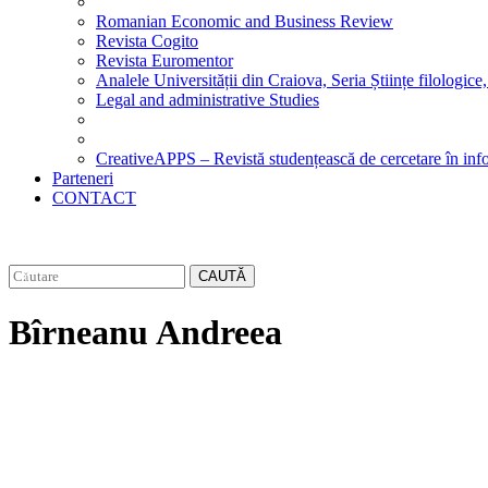
Romanian Economic and Business Review
Revista Cogito
Revista Euromentor
Analele Universității din Craiova, Seria Științe filologice,
Legal and administrative Studies
CreativeAPPS – Revistă studențească de cercetare în info
Parteneri
CONTACT
CAUTĂ
Bîrneanu Andreea