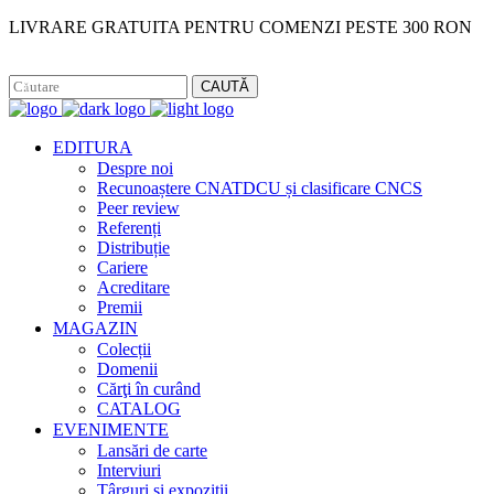
LIVRARE GRATUITA PENTRU COMENZI PESTE 300 RON
Facebook
Instagram
CAUTĂ
EDITURA
Despre noi
Recunoaștere CNATDCU și clasificare CNCS
Peer review
Referenți
Distribuție
Cariere
Acreditare
Premii
MAGAZIN
Colecții
Domenii
Cărţi în curând
CATALOG
EVENIMENTE
Lansări de carte
Interviuri
Târguri și expoziții