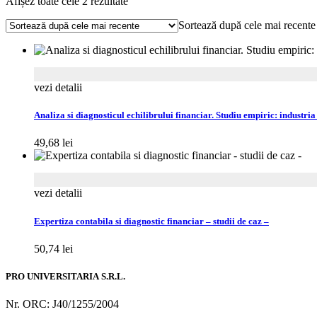
Sortat
Afișez toate cele 2 rezultate
după
Sortează după cele mai recente
cele
mai
recente
vezi detalii
Analiza si diagnosticul echilibrului financiar. Studiu empiric: industr
49,68
lei
vezi detalii
Expertiza contabila si diagnostic financiar – studii de caz –
50,74
lei
PRO UNIVERSITARIA S.R.L.
Nr. ORC: J40/1255/2004