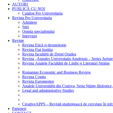
AUTORI
PUBLICĂ CU NOI
Catalog Pro Universitaria
Revista Pro Universitaria
Admitere
Știri
Opinia specialistului
Interviuri
Reviste
Revista Etică și deontologie
Revista Fiat Iustitia
Revista facultății de Drept Oradea
Revista „Annales Universitatis Apulensis – Series Jurisp
Revista Analele Facultăţii de Limbi și Literaturi Străine
Romanian Economic and Business Review
Revista Cogito
Revista Euromentor
Analele Universității din Craiova, Seria Științe filologice,
Legal and administrative Studies
CreativeAPPS – Revistă studențească de cercetare în info
Parteneri