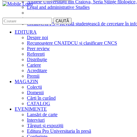
Analele Universității din Craiova, Seria Științe filologice,
Legal and administrative Studies
CAUTĂ
CreativeAPPS – Revistă studențească de cercetare în info
EDITURA
Despre noi
Recunoaștere CNATDCU și clasificare CNCS
Peer review
Referenți
Distribuție
Cariere
Acreditare
Premii
MAGAZIN
Colecții
Domenii
Cărţi în curând
CATALOG
EVENIMENTE
Lansări de carte
Interviuri
Târguri și expoziții
Editura Pro Universitaria în presă
Conferințe