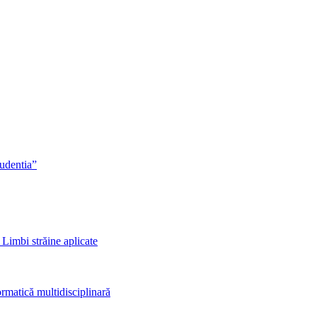
rudentia”
 Limbi străine aplicate
rmatică multidisciplinară