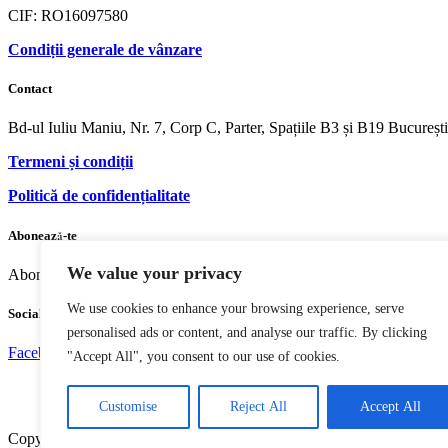
CIF: RO16097580
Condiții generale de vânzare
Contact
Bd-ul Iuliu Maniu, Nr. 7, Corp C, Parter, Spațiile B3 și B19 Bucureș
Termeni și condiții
Politică de confidențialitate
Abonează-te
We value your privacy
Abonează-te pentru ultimele informații
We use cookies to enhance your browsing experience, serve
Social media
personalised ads or content, and analyse our traffic. By clicking
Facebook
Youtube
Instagram
"Accept All", you consent to our use of cookies.
Customise
Reject All
Accept All
Copyright © 2004 – 2023 Editura acreditată CNCS | CNATDCU Pro Uni