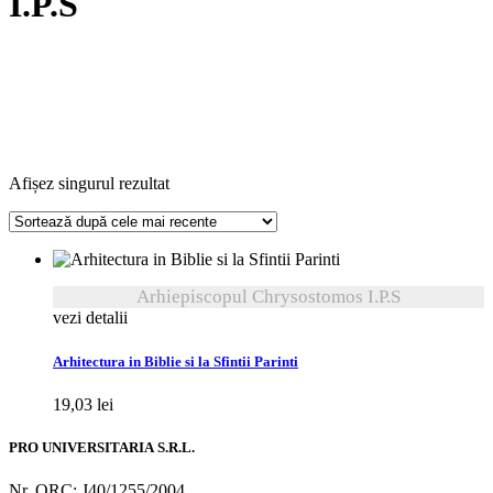
I.P.S
Afișez singurul rezultat
Arhiepiscopul Chrysostomos I.P.S
vezi detalii
Arhitectura in Biblie si la Sfintii Parinti
19,03
lei
PRO UNIVERSITARIA S.R.L.
Nr. ORC: J40/1255/2004