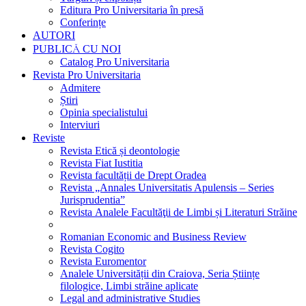
Editura Pro Universitaria în presă
Conferințe
AUTORI
PUBLICĂ CU NOI
Catalog Pro Universitaria
Revista Pro Universitaria
Admitere
Știri
Opinia specialistului
Interviuri
Reviste
Revista Etică și deontologie
Revista Fiat Iustitia
Revista facultății de Drept Oradea
Revista „Annales Universitatis Apulensis – Series
Jurisprudentia”
Revista Analele Facultăţii de Limbi și Literaturi Străine
Romanian Economic and Business Review
Revista Cogito
Revista Euromentor
Analele Universității din Craiova, Seria Științe
filologice, Limbi străine aplicate
Legal and administrative Studies