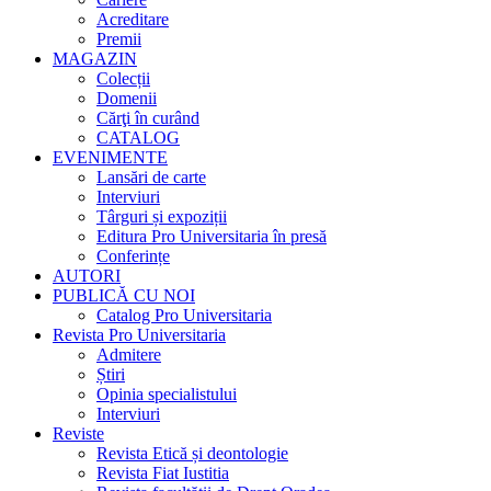
Acreditare
Premii
MAGAZIN
Colecții
Domenii
Cărţi în curând
CATALOG
EVENIMENTE
Lansări de carte
Interviuri
Târguri și expoziții
Editura Pro Universitaria în presă
Conferințe
AUTORI
PUBLICĂ CU NOI
Catalog Pro Universitaria
Revista Pro Universitaria
Admitere
Știri
Opinia specialistului
Interviuri
Reviste
Revista Etică și deontologie
Revista Fiat Iustitia