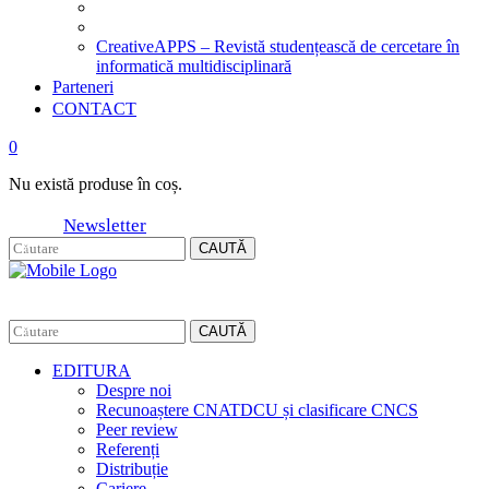
CreativeAPPS – Revistă studențească de cercetare în
informatică multidisciplinară
Parteneri
CONTACT
0
Nu există produse în coș.
Newsletter
CAUTĂ
CAUTĂ
EDITURA
Despre noi
Recunoaștere CNATDCU și clasificare CNCS
Peer review
Referenți
Distribuție
Cariere