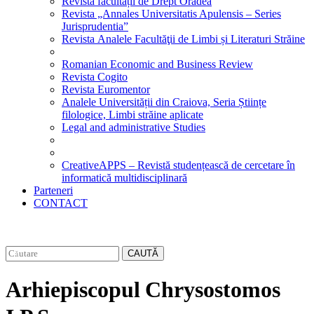
Revista facultății de Drept Oradea
Revista „Annales Universitatis Apulensis – Series
Jurisprudentia”
Revista Analele Facultăţii de Limbi și Literaturi Străine
Romanian Economic and Business Review
Revista Cogito
Revista Euromentor
Analele Universității din Craiova, Seria Științe
filologice, Limbi străine aplicate
Legal and administrative Studies
CreativeAPPS – Revistă studențească de cercetare în
informatică multidisciplinară
Parteneri
CONTACT
CAUTĂ
Arhiepiscopul Chrysostomos