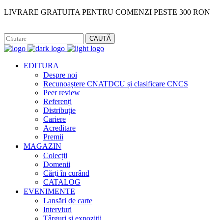
LIVRARE GRATUITA PENTRU COMENZI PESTE 300 RON
Facebook
Instagram
CAUTĂ
EDITURA
Despre noi
Recunoaștere CNATDCU și clasificare CNCS
Peer review
Referenți
Distribuție
Cariere
Acreditare
Premii
MAGAZIN
Colecții
Domenii
Cărţi în curând
CATALOG
EVENIMENTE
Lansări de carte
Interviuri
Târguri și expoziții