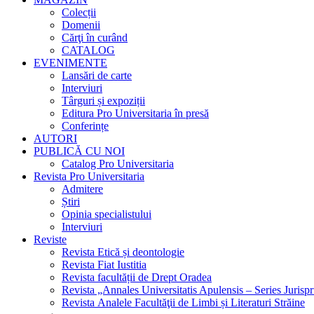
Colecții
Domenii
Cărţi în curând
CATALOG
EVENIMENTE
Lansări de carte
Interviuri
Târguri și expoziții
Editura Pro Universitaria în presă
Conferințe
AUTORI
PUBLICĂ CU NOI
Catalog Pro Universitaria
Revista Pro Universitaria
Admitere
Știri
Opinia specialistului
Interviuri
Reviste
Revista Etică și deontologie
Revista Fiat Iustitia
Revista facultății de Drept Oradea
Revista „Annales Universitatis Apulensis – Series Jurisp
Revista Analele Facultăţii de Limbi și Literaturi Străine