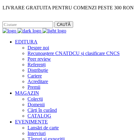
LIVRARE GRATUITA PENTRU COMENZI PESTE 300 RON
Facebook
Instagram
CAUTĂ
EDITURA
Despre noi
Recunoaștere CNATDCU și clasificare CNCS
Peer review
Referenți
Distribuție
Cariere
Acreditare
Premii
MAGAZIN
Colecții
Domenii
Cărţi în curând
CATALOG
EVENIMENTE
Lansări de carte
Interviuri
Târguri și expoziții