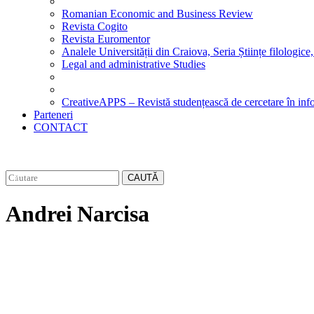
Romanian Economic and Business Review
Revista Cogito
Revista Euromentor
Analele Universității din Craiova, Seria Științe filologice,
Legal and administrative Studies
CreativeAPPS – Revistă studențească de cercetare în info
Parteneri
CONTACT
CAUTĂ
Andrei Narcisa