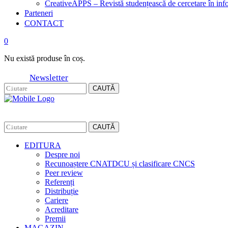
CreativeAPPS – Revistă studențească de cercetare în info
Parteneri
CONTACT
0
Nu există produse în coș.
Newsletter
CAUTĂ
CAUTĂ
EDITURA
Despre noi
Recunoaștere CNATDCU și clasificare CNCS
Peer review
Referenți
Distribuție
Cariere
Acreditare
Premii
MAGAZIN