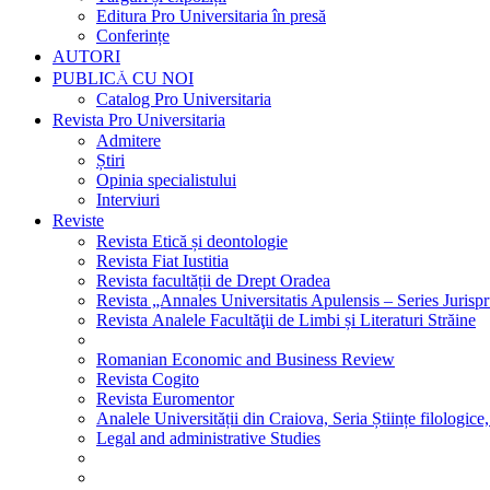
Editura Pro Universitaria în presă
Conferințe
AUTORI
PUBLICĂ CU NOI
Catalog Pro Universitaria
Revista Pro Universitaria
Admitere
Știri
Opinia specialistului
Interviuri
Reviste
Revista Etică și deontologie
Revista Fiat Iustitia
Revista facultății de Drept Oradea
Revista „Annales Universitatis Apulensis – Series Jurisp
Revista Analele Facultăţii de Limbi și Literaturi Străine
Romanian Economic and Business Review
Revista Cogito
Revista Euromentor
Analele Universității din Craiova, Seria Științe filologice,
Legal and administrative Studies