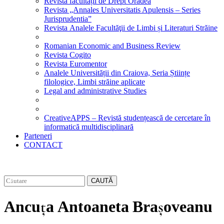
Revista facultății de Drept Oradea
Revista „Annales Universitatis Apulensis – Series
Jurisprudentia”
Revista Analele Facultăţii de Limbi și Literaturi Străine
Romanian Economic and Business Review
Revista Cogito
Revista Euromentor
Analele Universității din Craiova, Seria Științe
filologice, Limbi străine aplicate
Legal and administrative Studies
CreativeAPPS – Revistă studențească de cercetare în
informatică multidisciplinară
Parteneri
CONTACT
CAUTĂ
Ancuța Antoaneta Brașoveanu