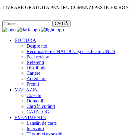
LIVRARE GRATUITA PENTRU COMENZI PESTE 300 RON
Facebook
Instagram
CAUTĂ
EDITURA
Despre noi
Recunoaștere CNATDCU și clasificare CNCS
Peer review
Referenți
Distribuție
Cariere
Acreditare
Premii
MAGAZIN
Colecții
Domenii
Cărţi în curând
CATALOG
EVENIMENTE
Lansări de carte
Interviuri
Târguri și expoziții