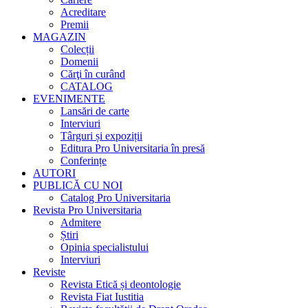
Acreditare
Premii
MAGAZIN
Colecții
Domenii
Cărţi în curând
CATALOG
EVENIMENTE
Lansări de carte
Interviuri
Târguri și expoziții
Editura Pro Universitaria în presă
Conferințe
AUTORI
PUBLICĂ CU NOI
Catalog Pro Universitaria
Revista Pro Universitaria
Admitere
Știri
Opinia specialistului
Interviuri
Reviste
Revista Etică și deontologie
Revista Fiat Iustitia