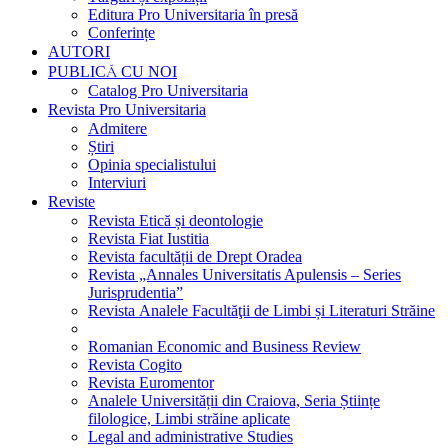
Editura Pro Universitaria în presă
Conferințe
AUTORI
PUBLICĂ CU NOI
Catalog Pro Universitaria
Revista Pro Universitaria
Admitere
Știri
Opinia specialistului
Interviuri
Reviste
Revista Etică și deontologie
Revista Fiat Iustitia
Revista facultății de Drept Oradea
Revista „Annales Universitatis Apulensis – Series
Jurisprudentia”
Revista Analele Facultăţii de Limbi și Literaturi Străine
Romanian Economic and Business Review
Revista Cogito
Revista Euromentor
Analele Universității din Craiova, Seria Științe
filologice, Limbi străine aplicate
Legal and administrative Studies