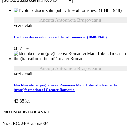
cele
mai
recente
Ancuța Antoaneta Brașoveanu
vezi detalii
Evolutia discursului public liberal romanesc (1848-1948)
68,71
lei
Ancuța Antoaneta Brașoveanu
vezi detalii
Idei liberale in (pre)facerea Romaniei Mari. Liberal ideas in the
(trans)formation of Greater Romania
43,35
lei
PRO UNIVERSITARIA S.R.L.
Nr. ORC: J40/1255/2004