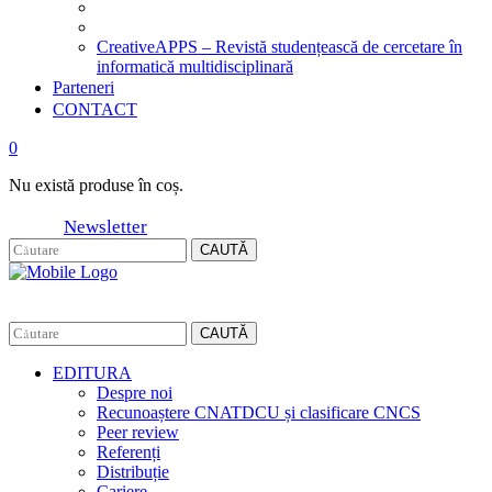
CreativeAPPS – Revistă studențească de cercetare în
informatică multidisciplinară
Parteneri
CONTACT
0
Nu există produse în coș.
Newsletter
CAUTĂ
CAUTĂ
EDITURA
Despre noi
Recunoaștere CNATDCU și clasificare CNCS
Peer review
Referenți
Distribuție
Cariere