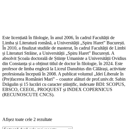
Este licențiată în filologie, în anul 2006, în cadrul Facultății de
Limba și Literatură română, a Universității „Spiru Haret” București.
În 2010, a finalizat studiile de masterat, în cadrul Facultății de Limbi
și Literaturi Străine, a Universității „Spiru Haret” București. A
absolvit Școala doctorală de Științe Umaniste a Universității Ovidius
din Constanța și a obținut titlul de doctor în filologie, în 2024. Este
profesor de limba engleză la Liceul Danubius din Călărași, activitate
profesionala începută în 2008. A publicat volumul „Idei Liberale în
(Pre)facerea României Mari” – coautor alături de prof.univ.dr. Sabin
Drăgulin și 15 lucrări cu caracter științific, indexate BDI: SCOPUS,
EBSCO, CEEOL, PROQUEST și INDEX COPERNICUS
(RECUNOSCUTE CNCS).
Sortat
Afișez toate cele 2 rezultate
după