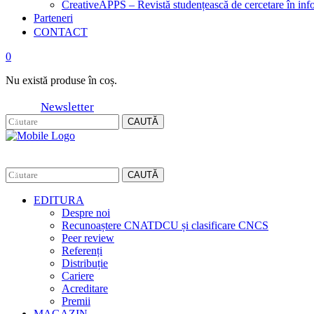
CreativeAPPS – Revistă studențească de cercetare în info
Parteneri
CONTACT
0
Nu există produse în coș.
Newsletter
CAUTĂ
CAUTĂ
EDITURA
Despre noi
Recunoaștere CNATDCU și clasificare CNCS
Peer review
Referenți
Distribuție
Cariere
Acreditare
Premii
MAGAZIN