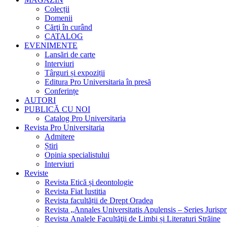
Colecții
Domenii
Cărţi în curând
CATALOG
EVENIMENTE
Lansări de carte
Interviuri
Târguri și expoziții
Editura Pro Universitaria în presă
Conferințe
AUTORI
PUBLICĂ CU NOI
Catalog Pro Universitaria
Revista Pro Universitaria
Admitere
Știri
Opinia specialistului
Interviuri
Reviste
Revista Etică și deontologie
Revista Fiat Iustitia
Revista facultății de Drept Oradea
Revista „Annales Universitatis Apulensis – Series Jurisp
Revista Analele Facultăţii de Limbi și Literaturi Străine