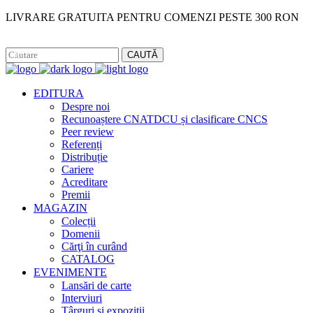
LIVRARE GRATUITA PENTRU COMENZI PESTE 300 RON
Facebook
Instagram
CAUTĂ
EDITURA
Despre noi
Recunoaștere CNATDCU și clasificare CNCS
Peer review
Referenți
Distribuție
Cariere
Acreditare
Premii
MAGAZIN
Colecții
Domenii
Cărţi în curând
CATALOG
EVENIMENTE
Lansări de carte
Interviuri
Târguri și expoziții