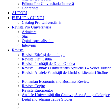
Editura Pro Universitaria în presă
Conferințe
AUTORI
PUBLICĂ CU NOI
Catalog Pro Universitaria
Revista Pro Universitaria
Admitere
Știri
Opinia specialistului
Interviuri
Reviste
Revista Etică și deontologie
Revista Fiat Iustitia
Revista facultății de Drept Oradea
Revista „Annales Universitatis Apulensis – Series Jurisp
Revista Analele Facultăţii de Limbi și Literaturi Străine
Romanian Economic and Business Review
Revista Cogito
Revista Euromentor
Analele Universității din Craiova, Seria Științe filologice,
Legal and administrative Studies