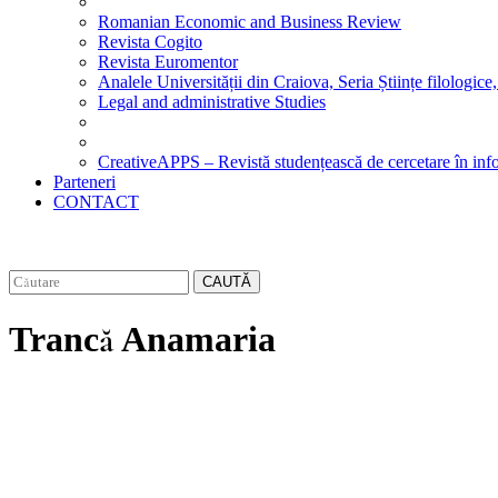
Romanian Economic and Business Review
Revista Cogito
Revista Euromentor
Analele Universității din Craiova, Seria Științe filologice,
Legal and administrative Studies
CreativeAPPS – Revistă studențească de cercetare în info
Parteneri
CONTACT
CAUTĂ
Trancă Anamaria