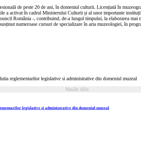
esională de peste 20 de ani, în domeniul culturii. Licențiată în muzeograf
ile a activat în cadrul Ministerului Culturii și al unor importante insti
ncil România -, contribuind, de-a lungul timpului, la elaborarea mai mu
a susținut numeroase cursuri de specializare în aria muzeologiei, în prog
Vasile Alis
glementarilor legislative si administrative din domeniul muzeal