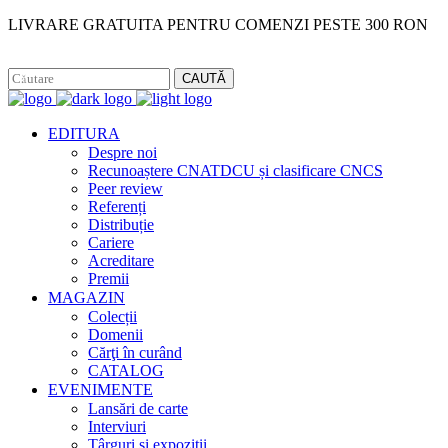
LIVRARE GRATUITA PENTRU COMENZI PESTE 300 RON
Facebook
Instagram
CAUTĂ
EDITURA
Despre noi
Recunoaștere CNATDCU și clasificare CNCS
Peer review
Referenți
Distribuție
Cariere
Acreditare
Premii
MAGAZIN
Colecții
Domenii
Cărţi în curând
CATALOG
EVENIMENTE
Lansări de carte
Interviuri
Târguri și expoziții