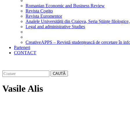
Romanian Economic and Business Review
Revista Cogito
Revista Euromentor
Analele Universității din Craiova, Seria Științe filologice,
Legal and administrative Studies
CreativeAPPS – Revistă studențească de cercetare în info
Parteneri
CONTACT
CAUTĂ
Vasile Alis