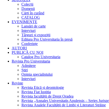
Colecții
Domenii
Cărţi în curând
CATALOG
EVENIMENTE
Lansări de carte
Interviuri
Târguri și expoziții
Editura Pro Universitaria în presă
Conferințe
AUTORI
PUBLICĂ CU NOI
Catalog Pro Universitaria
Revista Pro Universitaria
Admitere
Știri
Opinia specialistului
Interviuri
Reviste
Revista Etică și deontologie
Revista Fiat Iustitia
Revista facultății de Drept Oradea
Revista „Annales Universitatis Apulensis – Series Jurisp
Revista Analele Facultăţii de Limbi și Literaturi Străine