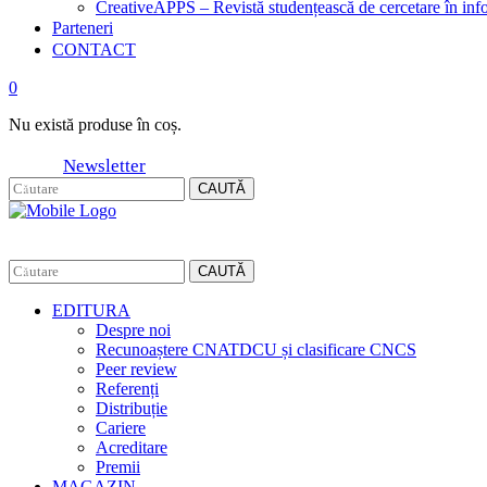
CreativeAPPS – Revistă studențească de cercetare în info
Parteneri
CONTACT
0
Nu există produse în coș.
Newsletter
CAUTĂ
CAUTĂ
EDITURA
Despre noi
Recunoaștere CNATDCU și clasificare CNCS
Peer review
Referenți
Distribuție
Cariere
Acreditare
Premii
MAGAZIN