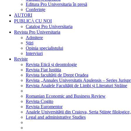
Editura Pro Universitaria în presă
Conferințe
AUTORI
PUBLICĂ CU NOI
Catalog Pro Universitaria
Revista Pro Universitaria
Admitere
Știri
Opinia specialistului
Interviuri
Reviste
Revista Etică și deontologie
Revista Fiat Iustitia
Revista facultății de Drept Oradea
Revista „Annales Universitatis Apulensis – Series Jurisp
Revista Analele Facultăţii de Limbi și Literaturi Străine
Romanian Economic and Business Review
Revista Cogito
Revista Euromentor
Analele Universității din Craiova, Seria Științe filologice,
Legal and administrative Studies