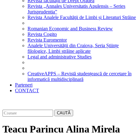
Revista facultății de Drept Oradea
Revista „Annales Universitatis Apulensis – Series
Jurisprudentia”
Revista Analele Facultăţii de Limbi și Literaturi Străine
Romanian Economic and Business Review
Revista Cogito
Revista Euromentor
Analele Universității din Craiova, Seria Științe
filologice, Limbi străine aplicate
Legal and administrative Studies
CreativeAPPS – Revistă studențească de cercetare în
informatică multidisciplinară
Parteneri
CONTACT
CAUTĂ
Teacu Parincu Alina Mirela