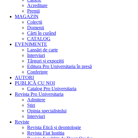
Acreditare
Premii
MAGAZIN
Colecții
Domenii
Cărţi în curând
CATALOG
EVENIMENTE
Lansări de carte
Interviuri
Târguri și expoziții
Editura Pro Universitaria în presă
Conferințe
AUTORI
PUBLICĂ CU NOI
Catalog Pro Universitaria
Revista Pro Universitaria
Admitere
Știri
Opinia specialistului
Interviuri
Reviste
Revista Etică și deontologie
Revista Fiat Iustitia