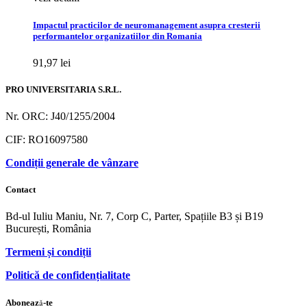
Impactul practicilor de neuromanagement asupra cresterii
performantelor organizatiilor din Romania
91,97
lei
PRO UNIVERSITARIA S.R.L.
Nr. ORC: J40/1255/2004
CIF: RO16097580
Condiții generale de vânzare
Contact
Bd-ul Iuliu Maniu, Nr. 7, Corp C, Parter, Spațiile B3 și B19
București, România
Termeni și condiții
Politică de confidențialitate
Abonează-te