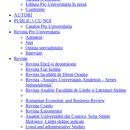
Editura Pro Universitaria în presă
Conferințe
AUTORI
PUBLICĂ CU NOI
Catalog Pro Universitaria
Revista Pro Universitaria
Admitere
Știri
Opinia specialistului
Interviuri
Reviste
Revista Etică și deontologie
Revista Fiat Iustitia
Revista facultății de Drept Oradea
Revista „Annales Universitatis Apulensis – Series
Jurisprudentia”
Revista Analele Facultăţii de Limbi și Literaturi Străine
Romanian Economic and Business Review
Revista Cogito
Revista Euromentor
Analele Universității din Craiova, Seria Științe
filologice, Limbi străine aplicate
Legal and administrative Studies