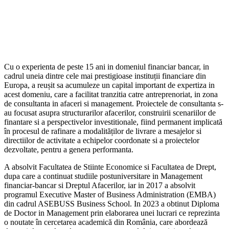
Cu o experienta de peste 15 ani in domeniul financiar bancar, in
cadrul uneia dintre cele mai prestigioase instituții financiare din
Europa, a reușit sa acumuleze un capital important de expertiza in
acest domeniu, care a facilitat tranzitia catre antreprenoriat, in zona
de consultanta in afaceri si management. Proiectele de consultanta s-
au focusat asupra structurarilor afacerilor, construirii scenariilor de
finantare si a perspectivelor investitionale, fiind permanent implicată
în procesul de rafinare a modalităților de livrare a mesajelor si
directiilor de activitate a echipelor coordonate si a proiectelor
dezvoltate, pentru a genera performanta.
A absolvit Facultatea de Stiinte Economice si Facultatea de Drept,
dupa care a continuat studiile postuniversitare in Management
financiar-bancar si Dreptul Afacerilor, iar in 2017 a absolvit
programul Executive Master of Business Administration (EMBA)
din cadrul ASEBUSS Business School. In 2023 a obtinut Diploma
de Doctor in Management prin elaborarea unei lucrari ce reprezinta
o noutate în cercetarea academică din România, care abordează