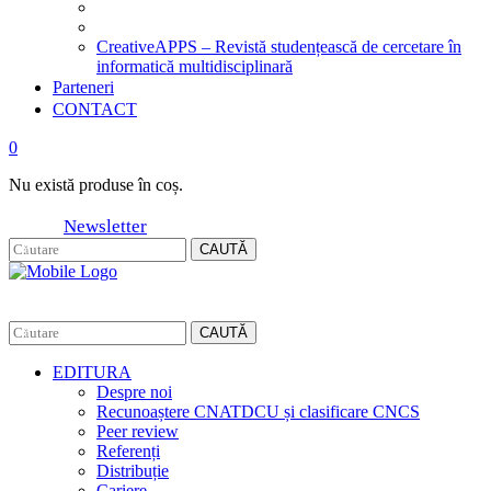
CreativeAPPS – Revistă studențească de cercetare în
informatică multidisciplinară
Parteneri
CONTACT
0
Nu există produse în coș.
Newsletter
CAUTĂ
CAUTĂ
EDITURA
Despre noi
Recunoaștere CNATDCU și clasificare CNCS
Peer review
Referenți
Distribuție
Cariere