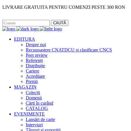
LIVRARE GRATUITA PENTRU COMENZI PESTE 300 RON
Facebook
Instagram
CAUTĂ
EDITURA
Despre noi
Recunoaștere CNATDCU și clasificare CNCS
Peer review
Referenți
Distribuție
Cariere
Acreditare
Premii
MAGAZIN
Colecții
Domenii
Cărţi în curând
CATALOG
EVENIMENTE
Lansări de carte
Interviuri
Târguri și expoziții