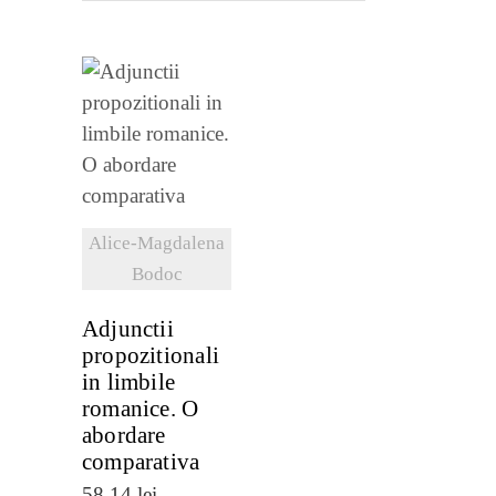
VEZI
DETALII
Alice-Magdalena
Bodoc
Adjunctii
propozitionali
in limbile
romanice. O
abordare
comparativa
58,14
lei