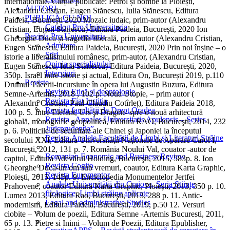
internaționale. Cărțile publicate: Petrol și bombe la Ploiești,
AUTORI
Alexandru Cristian, Eugen Stănescu, Iulia Stănescu, Editura
PUBLICĂ CU NOI
Paideia, București 2020 Mozaic iudaic, prim-autor (Alexandru
Catalog Pro Universitaria
Cristian, Eugen Stănescu) Editura Paideia, București, 2020 Ion
Revista Pro Universitaria
Gheorghe Duca și tragedia liberală, prim autor (Alexandru Cristian,
Admitere
Eugen Stănescu, Editura Paideia, București, 2020 Prin noi înșine – o
Știri
istorie a liberalismului românesc, prim-autor, (Alexandru Cristian,
Opinia specialistului
Eugen Stănescu, Iulia Stănescu) Editura Paideia, București, 2020,
Interviuri
350p. Israel între istorie și actual, Editura On, București 2019, p.110
Reviste
Drumul Tăcerii-incursiune în opera lui Augustin Buzura, Editura
Revista Etică și deontologie
Semne-Artemis, 2018 , 102 p. Noua Utopie, – prim autor (
Revista Fiat Iustitia
Alexandru Cristian, Paul-Claudiu Cotîrleț), Editura Paideia 2018,
Revista facultății de Drept Oradea
100 p. 5. Între Elefant, Urs şi Dragon- spre o nouă arhitectură
Revista „Annales Universitatis Apulensis – Series
globală, monografie geopolitică, Editura RAO, Bucureşti, 2014, 232
Jurisprudentia”
p. 6. Politicile de securitate ale Chinei şi Japoniei la începutul
Revista Analele Facultăţii de Limbi și Literaturi Străine
secolului XXI, Editura Universităţii Naţionale de Apărare Carol I,
Bucureşti, 2012, 131 p. 7. România Noului Val, couator -autor de
Romanian Economic and Business Review
capitol, Editura Adevărul Holding, Bucureşti, 2015, 583p. 8. Ion
Revista Cogito
Gheorghe Duca-un om sub vremuri, coautor, Editura Karta Graphic,
Revista Euromentor
Ploieşti, 2015, 145p. 9. Enciclopedia Monumentelor Jertfei
Analele Universității din Craiova, Seria Științe
Prahovene, coautor Editura Karta Graphic, Ploieşti, 2013, 350 p. 10.
filologice, Limbi străine aplicate
Lumea 2013, Editura Rao, Bucureşti, 2013, 288 p. 11. Antic-
Legal and administrative Studies
modernism, Editura Paideia, București, 2019, p.50 12. Versuri
ciobite – Volum de poezii, Editura Semne -Artemis Bucuresti, 2011,
65 p. 13. Pietre si Inimi – Volum de Poezii, Editura Epublisher,