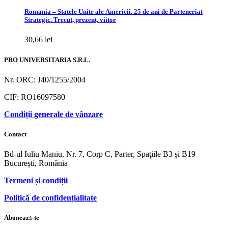
Romania – Statele Unite ale Americii. 25 de ani de Parteneriat
Strategic. Trecut, prezent, viitor
30,66
lei
PRO UNIVERSITARIA S.R.L.
Nr. ORC: J40/1255/2004
CIF: RO16097580
Condiții generale de vânzare
Contact
Bd-ul Iuliu Maniu, Nr. 7, Corp C, Parter, Spațiile B3 și B19
București, România
Termeni și condiții
Politică de confidențialitate
Abonează-te