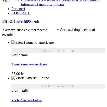
CreativeAPPS – Revistă studențească de cercetare în
2015.
informatică multidisciplinară
Parteneri
CONTACT
Sortat
Afișez toate cele 5 rezultate
EN
RO
după
Sortează după cele mai
cele
recente
mai
recente
Cristian Alexandru
vezi detalii
Eseuri romano-americane
35,00
lei
Cristian Alexandru
vezi detalii
Visele Americii Latine