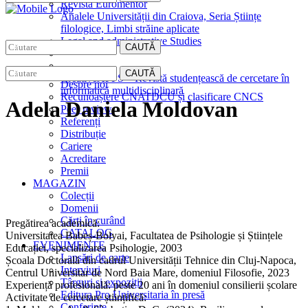
Revista Euromentor
Analele Universității din Craiova, Seria Științe
filologice, Limbi străine aplicate
Legal and administrative Studies
CAUTĂ
EDITURA
CAUTĂ
CreativeAPPS – Revistă studențească de cercetare în
Despre noi
informatică multidisciplinară
Recunoaștere CNATDCU și clasificare CNCS
Adela Daniela Moldovan
Peer review
Referenți
Distribuție
Cariere
Acreditare
Premii
MAGAZIN
Colecții
Domenii
Cărţi în curând
Pregătirea academică:
CATALOG
Universitatea Babeș-Bolyai, Facultatea de Psihologie și Științele
EVENIMENTE
Educației, specializarea Psihologie, 2003
Lansări de carte
Școala Doctorală din cadrul Universității Tehnice din Cluj-Napoca,
Interviuri
Centrul Universitar de Nord Baia Mare, domeniul Filosofie, 2023
Târguri și expoziții
Experiență profesională: peste 20 ani în domeniul consilierii școlare
Editura Pro Universitaria în presă
Activitate de cercetare științifică:
Conferințe