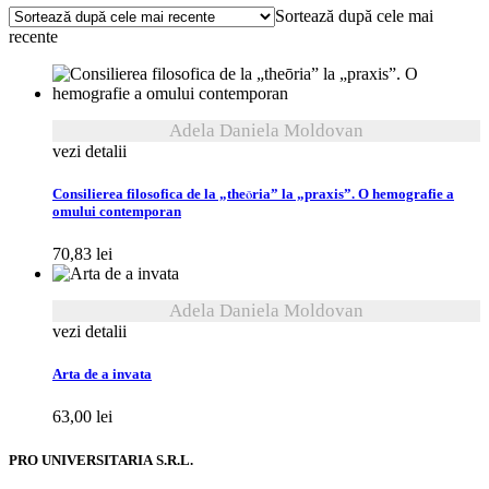
Sortează după cele mai
cele
recente
mai
recente
Adela Daniela Moldovan
vezi detalii
Consilierea filosofica de la „theōria” la „praxis”. O hemografie a
omului contemporan
70,83
lei
Adela Daniela Moldovan
vezi detalii
Arta de a invata
63,00
lei
PRO UNIVERSITARIA S.R.L.