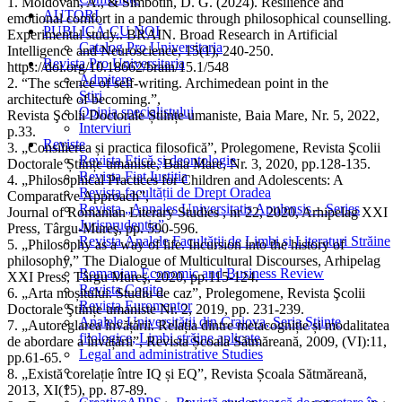
1. Moldovan, A., & Sîmbotin, D. G. (2024). Resilience and
AUTORI
emotional comfort in a pandemic through philosophical counselling.
PUBLICĂ CU NOI
Experimental study.. BRAIN. Broad Research in Artificial
Catalog Pro Universitaria
Intelligence and Neuroscience, 15(1), 240-250.
Revista Pro Universitaria
https://doi.org/10.18662/brain/15.1/548
Admitere
2. “The science of self-writing. Archimedean point in the
Știri
architecture of becoming.”,
Opinia specialistului
Revista Şcolii Doctorale Științe umaniste, Baia Mare, Nr. 5, 2022,
Interviuri
p.33.
Reviste
3. „Consilierea și practica filosofică”, Prolegomene, Revista Şcolii
Revista Etică și deontologie
Doctorale Științe umaniste, Baia Mare, Nr. 3, 2020, pp.128-135.
Revista Fiat Iustitia
4. „Philosophical Practices for Children and Adolescents: A
Revista facultății de Drept Oradea
Comparative Approach”,
Revista „Annales Universitatis Apulensis – Series
Journal of Romanian Literary Studies , nr 22, 2020, Arhipelag XXI
Jurisprudentia”
Press, Târgu-Mureş, pp. 590-596.
Revista Analele Facultăţii de Limbi și Literaturi Străine
5. „Philosophy as a way of life. Incursion into the history of
philosophy,” The Dialogue of Multicultural Discourses, Arhipelag
Romanian Economic and Business Review
XXI Press, Târgu Mureş, 2020, pp.115-124.
Revista Cogito
6. „Arta moșitului. Studiu de caz”, Prolegomene, Revista Şcolii
Revista Euromentor
Doctorale Ştiințe umaniste Nr. 2, 2019, pp. 231-239.
Analele Universității din Craiova, Seria Științe
7. „Autoreglarea învățării. Relația dintre metacogniție și modalitatea
filologice, Limbi străine aplicate
de abordare a învățării”, Revista Școala Sătmăreană, 2009, (VI):11,
Legal and administrative Studies
pp.61-65.
8. „Există corelație între IQ și EQ”, Revista Școala Sătmăreană,
2013, XI(15), pp. 87-89.