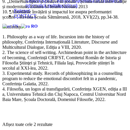
CreativeAPPS – Revistă studențească de cercetare în
9. „Demersuri tipice și creative în școală”, Școala rurală între tradiție
informatică multidisciplinară
și modernitate, Editura Sf Ierarh Nicolae, 2013
Parteneri
10. „Abordările învățării și impactul lor asupra performanței
CONTACT
școlare”, Revista Școala Sătmăreană, 2018, XVI(22), pp.34-38.
EN
RO
Conferințe
1. Philosophy as a way of life. Incursion into the history of
philosophy, Conferința Internațională Literature, Discourse and
Multicultural Dialogue, Ediția a VIII, 2020.
2. The science of self-writing. Archimedean point in the architecture
of becoming, Conferință CRIFST, Comitetul Român de Istoria şi
Filosofia Ştiinţei şi Tehnicii, Filiala Iaşi, Provocările științei în
secolul al XXI-lea, 2022.
3. Experimental study. Records of philosophizing in a counselling
program to reduce the emotional discomfort felt in a pandemic,
Conferința Galatia, 2022.
4. Filosofia, un logos al transfigurării, Conferința XGEN, ediția a III
a, Universitatea Tehnică din Cluj Napoca, Centrul Universitar Nord
Baia Mare, Școala Doctorală, Domeniul Filosofie, 2022.
Sortat
Afișez toate cele 2 rezultate
după